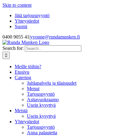
Skip to content
Jätä tarjouspyyntö
Yhteystiedot
Suomi
0400 9055 41
|
yvonne@rundamunken.fi
Search for:
Meille töihin?
Etusivu
Catering
Juhlapalvelu ja tilaisuudet
Menut
Tarjouspyyntö
Astiavuokraamo
Usein kysyttyä
Meistä
Usein kysyttyä
Yhteystiedot
Tarjouspyyntö
Anna palautetta