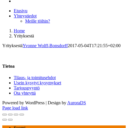
Etusivu
Yhteystiedot
Meille töihin?
Home
Yrityksestä
Yrityksestä
Yvonne Wolff-Bonsdorff
2017-05-04T17:21:55+02:00
Yrityksestä
Tietoa
Tilaus- ja toimitusehdot
Usein kysytyt kysymykset
Tarjouspyyntö
Ota yhteyttä
Powered by WordPress | Design by
AuroraDS
Page load link
Suomi