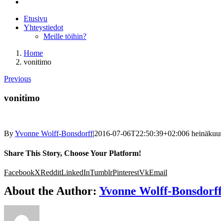
Etusivu
Yhteystiedot
Meille töihin?
Home
vonitimo
Previous
vonitimo
By
Yvonne Wolff-Bonsdorff
|
2016-07-06T22:50:39+02:00
6 heinäkuu
Share This Story, Choose Your Platform!
Facebook
X
Reddit
LinkedIn
Tumblr
Pinterest
Vk
Email
About the Author:
Yvonne Wolff-Bonsdorf