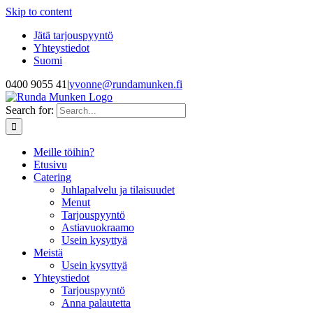
Skip to content
Jätä tarjouspyyntö
Yhteystiedot
Suomi
0400 9055 41
|
yvonne@rundamunken.fi
Search for:
Meille töihin?
Etusivu
Catering
Juhlapalvelu ja tilaisuudet
Menut
Tarjouspyyntö
Astiavuokraamo
Usein kysyttyä
Meistä
Usein kysyttyä
Yhteystiedot
Tarjouspyyntö
Anna palautetta