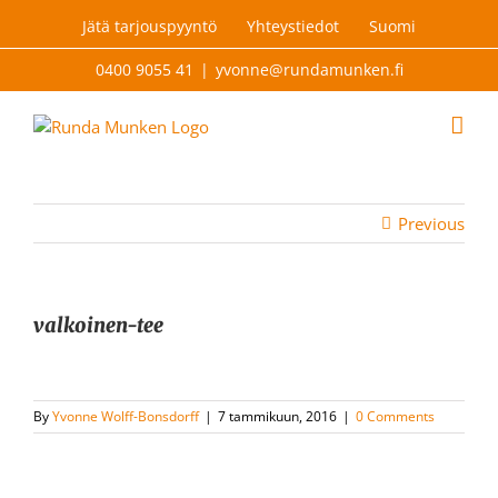
Skip
Jätä tarjouspyyntö
Yhteystiedot
Suomi
to
content
0400 9055 41
|
yvonne@rundamunken.fi
Previous
valkoinen-tee
By
Yvonne Wolff-Bonsdorff
|
7 tammikuun, 2016
|
0 Comments