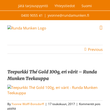
Skip
Jätä tarjouspyyntö
Yhteystiedot
Suomi
to
content
0400 9055 41
|
yvonne@rundamunken.fi
Previous
Teepurkki Thé Gold 100g, eri värit – Runda
Munken Teekauppa
By
Yvonne Wolff-Bonsdorff
|
17 toukokuun, 2017
|
Kommentit pois
artikkelissa
päältä