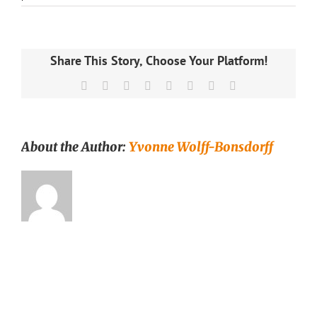
Teepurkki
Thé
Gold
100g,
eri
Share This Story, Choose Your Platform!
värit
–
Facebook
X
Reddit
LinkedIn
Tumblr
Pinterest
Vk
Email
Runda
Munken
Teekauppa
About the Author:
Yvonne Wolff-Bonsdorff