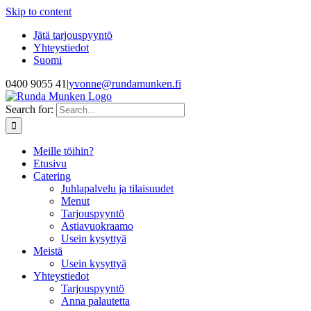
Skip to content
Jätä tarjouspyyntö
Yhteystiedot
Suomi
0400 9055 41
|
yvonne@rundamunken.fi
Search for:
Meille töihin?
Etusivu
Catering
Juhlapalvelu ja tilaisuudet
Menut
Tarjouspyyntö
Astiavuokraamo
Usein kysyttyä
Meistä
Usein kysyttyä
Yhteystiedot
Tarjouspyyntö
Anna palautetta