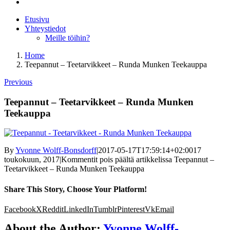
Etusivu
Yhteystiedot
Meille töihin?
Home
Teepannut – Teetarvikkeet – Runda Munken Teekauppa
Previous
Teepannut – Teetarvikkeet – Runda Munken
Teekauppa
By
Yvonne Wolff-Bonsdorff
|
2017-05-17T17:59:14+02:00
17
toukokuun, 2017
|
Kommentit pois päältä
artikkelissa Teepannut –
Teetarvikkeet – Runda Munken Teekauppa
Share This Story, Choose Your Platform!
Facebook
X
Reddit
LinkedIn
Tumblr
Pinterest
Vk
Email
About the Author:
Yvonne Wolff-