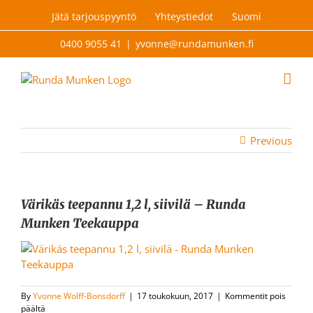
Skip
Jätä tarjouspyyntö
Yhteystiedot
Suomi
to
content
0400 9055 41
|
yvonne@rundamunken.fi
Previous
Värikäs teepannu 1,2 l, siivilä – Runda
Munken Teekauppa
By
Yvonne Wolff-Bonsdorff
|
17 toukokuun, 2017
|
Kommentit pois
artikkelissa
päältä