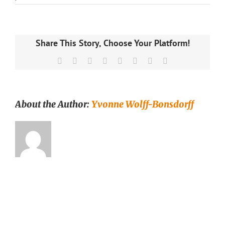
Värikäs
teepannu
1,2
l,
siivilä
Share This Story, Choose Your Platform!
–
Runda
Facebook
X
Reddit
LinkedIn
Tumblr
Pinterest
Vk
Email
Munken
Teekauppa
About the Author:
Yvonne Wolff-Bonsdorff