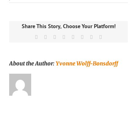
Teekupit
ja
mukit
–
Teetarvikkeet
Share This Story, Choose Your Platform!
–
Runda
Facebook
X
Reddit
LinkedIn
Tumblr
Pinterest
Vk
Email
Munken
Teekauppa
About the Author:
Yvonne Wolff-Bonsdorff