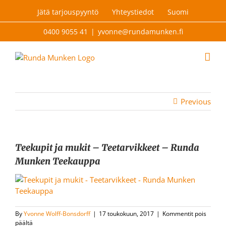
Skip
Jätä tarjouspyyntö
Yhteystiedot
Suomi
to
content
0400 9055 41
|
yvonne@rundamunken.fi
Previous
Teekupit ja mukit – Teetarvikkeet – Runda
Munken Teekauppa
By
Yvonne Wolff-Bonsdorff
|
17 toukokuun, 2017
|
Kommentit pois
artikkelissa
päältä