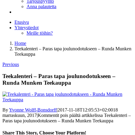
Tarjouspyyntö
Anna palautetta
Etusivu
Yhteystiedot
Meille töihin?
Home
Teekalenteri – Paras tapa joulunodotukseen – Runda Munken
Teekauppa
Previous
Teekalenteri – Paras tapa joulunodotukseen –
Runda Munken Teekauppa
By
Yvonne Wolff-Bonsdorff
|
2017-11-18T12:05:53+02:00
18
marraskuun, 2017
|
Kommentit pois päältä
artikkelissa Teekalenteri –
Paras tapa joulunodotukseen – Runda Munken Teekauppa
Share This Story, Choose Your Platform!