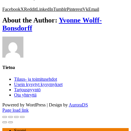
Facebook
X
Reddit
LinkedIn
Tumblr
Pinterest
Vk
Email
About the Author:
Yvonne Wolff-
Bonsdorff
Tietoa
Tilaus- ja toimitusehdot
Usein kysytyt kysymykset
Tarjouspyyntö
Ota yhteyttä
Powered by WordPress | Design by
AuroraDS
Page load link
Suomi