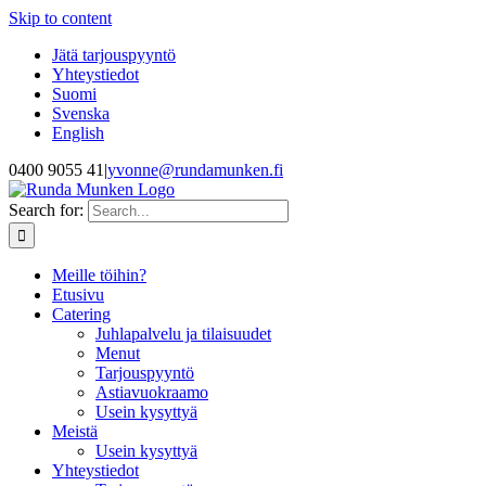
Skip to content
Jätä tarjouspyyntö
Yhteystiedot
Suomi
Svenska
English
0400 9055 41
|
yvonne@rundamunken.fi
Search for:
Meille töihin?
Etusivu
Catering
Juhlapalvelu ja tilaisuudet
Menut
Tarjouspyyntö
Astiavuokraamo
Usein kysyttyä
Meistä
Usein kysyttyä
Yhteystiedot