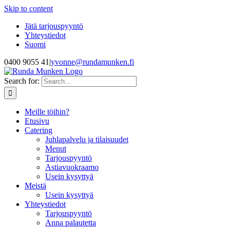
Skip to content
Jätä tarjouspyyntö
Yhteystiedot
Suomi
0400 9055 41
|
yvonne@rundamunken.fi
Search for:
Meille töihin?
Etusivu
Catering
Juhlapalvelu ja tilaisuudet
Menut
Tarjouspyyntö
Astiavuokraamo
Usein kysyttyä
Meistä
Usein kysyttyä
Yhteystiedot
Tarjouspyyntö
Anna palautetta