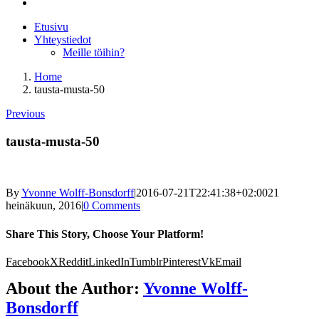
Etusivu
Yhteystiedot
Meille töihin?
Home
tausta-musta-50
Previous
tausta-musta-50
By
Yvonne Wolff-Bonsdorff
|
2016-07-21T22:41:38+02:00
21
heinäkuun, 2016
|
0 Comments
Share This Story, Choose Your Platform!
Facebook
X
Reddit
LinkedIn
Tumblr
Pinterest
Vk
Email
About the Author:
Yvonne Wolff-
Bonsdorff