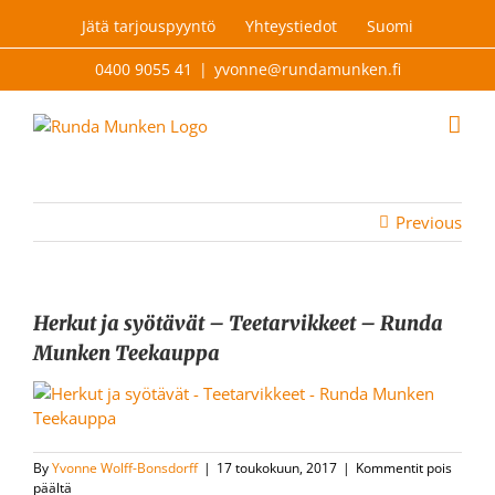
Skip
Jätä tarjouspyyntö
Yhteystiedot
Suomi
to
content
0400 9055 41
|
yvonne@rundamunken.fi
Previous
Herkut ja syötävät – Teetarvikkeet – Runda
Munken Teekauppa
By
Yvonne Wolff-Bonsdorff
|
17 toukokuun, 2017
|
Kommentit pois
artikkelissa
päältä