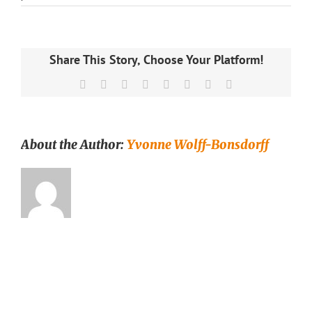
Herkut
ja
syötävät
–
Teetarvikkeet
Share This Story, Choose Your Platform!
–
Runda
Facebook
X
Reddit
LinkedIn
Tumblr
Pinterest
Vk
Email
Munken
Teekauppa
About the Author:
Yvonne Wolff-Bonsdorff