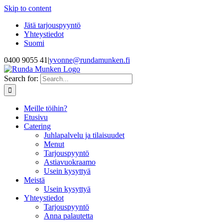
Skip to content
Jätä tarjouspyyntö
Yhteystiedot
Suomi
0400 9055 41
|
yvonne@rundamunken.fi
Search for:
Meille töihin?
Etusivu
Catering
Juhlapalvelu ja tilaisuudet
Menut
Tarjouspyyntö
Astiavuokraamo
Usein kysyttyä
Meistä
Usein kysyttyä
Yhteystiedot
Tarjouspyyntö
Anna palautetta