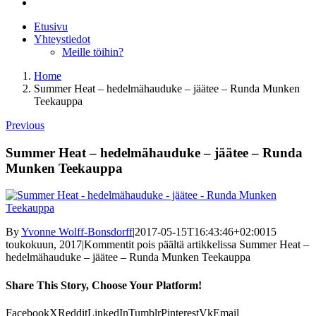
Etusivu
Yhteystiedot
Meille töihin?
Home
Summer Heat – hedelmähauduke – jäätee – Runda Munken
Teekauppa
Previous
Summer Heat – hedelmähauduke – jäätee – Runda
Munken Teekauppa
By
Yvonne Wolff-Bonsdorff
|
2017-05-15T16:43:46+02:00
15
toukokuun, 2017
|
Kommentit pois päältä
artikkelissa Summer Heat –
hedelmähauduke – jäätee – Runda Munken Teekauppa
Share This Story, Choose Your Platform!
Facebook
X
Reddit
LinkedIn
Tumblr
Pinterest
Vk
Email