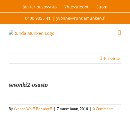
Skip
Jätä tarjouspyyntö
Yhteystiedot
Suomi
to
content
0400 9055 41
|
yvonne@rundamunken.fi
Previous
sesonki2-osasto
By
Yvonne Wolff-Bonsdorff
|
7 tammikuun, 2016
|
0 Comments