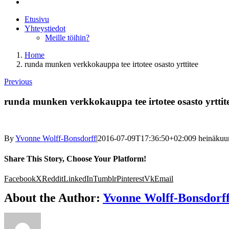
Etusivu
Yhteystiedot
Meille töihin?
Home
runda munken verkkokauppa tee irtotee osasto yrttitee
Previous
runda munken verkkokauppa tee irtotee osasto yrttit
By
Yvonne Wolff-Bonsdorff
|
2016-07-09T17:36:50+02:00
9 heinäkuu
Share This Story, Choose Your Platform!
Facebook
X
Reddit
LinkedIn
Tumblr
Pinterest
Vk
Email
About the Author:
Yvonne Wolff-Bonsdorf