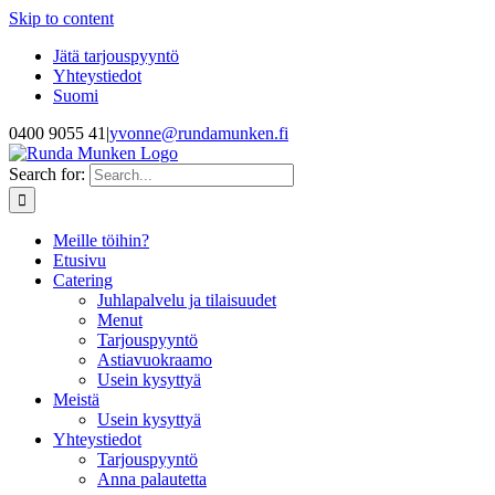
Skip to content
Jätä tarjouspyyntö
Yhteystiedot
Suomi
0400 9055 41
|
yvonne@rundamunken.fi
Search for:
Meille töihin?
Etusivu
Catering
Juhlapalvelu ja tilaisuudet
Menut
Tarjouspyyntö
Astiavuokraamo
Usein kysyttyä
Meistä
Usein kysyttyä
Yhteystiedot
Tarjouspyyntö
Anna palautetta