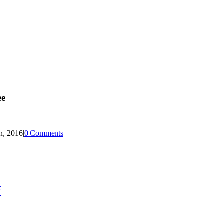
ee
n, 2016
|
0 Comments
f