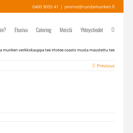
0400 9055 41
|
yvonne@rundamunken.fi
hin?
Etusivu
Catering
Meistä
Yhteystiedot
a munken verkkokauppa tee irtotee osasto musta maustettu tee
Previous