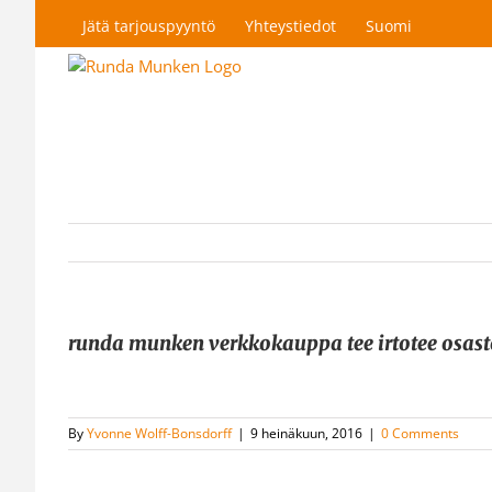
Skip
Jätä tarjouspyyntö
Yhteystiedot
Suomi
to
content
runda munken verkkokauppa tee irtotee osast
By
Yvonne Wolff-Bonsdorff
|
9 heinäkuun, 2016
|
0 Comments