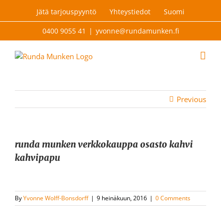
Skip
Jätä tarjouspyyntö
Yhteystiedot
Suomi
to
content
0400 9055 41
|
yvonne@rundamunken.fi
Previous
runda munken verkkokauppa osasto kahvi
kahvipapu
By
Yvonne Wolff-Bonsdorff
|
9 heinäkuun, 2016
|
0 Comments