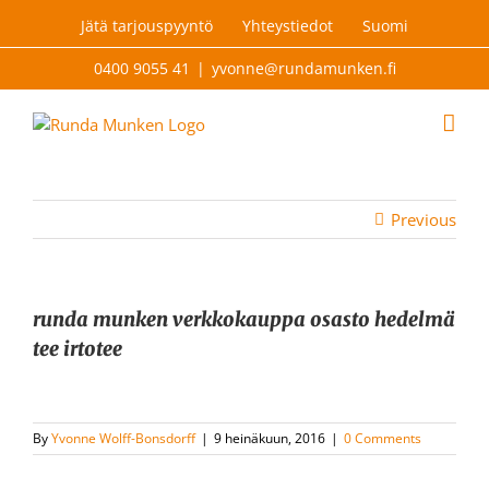
Skip
Jätä tarjouspyyntö
Yhteystiedot
Suomi
to
content
0400 9055 41
|
yvonne@rundamunken.fi
Previous
runda munken verkkokauppa osasto hedelmä
tee irtotee
By
Yvonne Wolff-Bonsdorff
|
9 heinäkuun, 2016
|
0 Comments