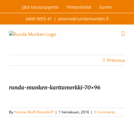
Skip
Jätä tarjouspyyntö
Yhteystiedot
Suomi
to
content
0400 9055 41
|
yvonne@rundamunken.fi
Previous
runda-munken-karttamerkki-70×96
By
Yvonne Wolff-Bonsdorff
|
1 heinäkuun, 2016
|
0 Comments