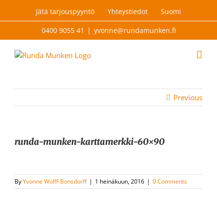
Skip
Jätä tarjouspyyntö
Yhteystiedot
Suomi
to
content
0400 9055 41
|
yvonne@rundamunken.fi
Previous
runda-munken-karttamerkki-60×90
By
Yvonne Wolff-Bonsdorff
|
1 heinäkuun, 2016
|
0 Comments