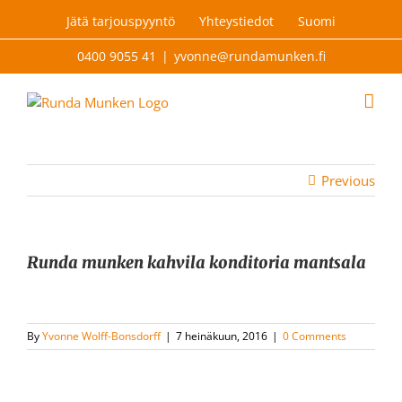
Skip
Jätä tarjouspyyntö
Yhteystiedot
Suomi
to
content
0400 9055 41
|
yvonne@rundamunken.fi
Previous
Runda munken kahvila konditoria mantsala
By
Yvonne Wolff-Bonsdorff
|
7 heinäkuun, 2016
|
0 Comments