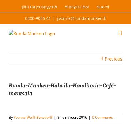
Skip
Jätä tarjouspyyntö
Yhteystiedot
Suomi
to
content
0400 9055 41
|
yvonne@rundamunken.fi
Previous
Runda-Munken-Kahvila-Konditoria-Café-
mantsala
By
Yvonne Wolff-Bonsdorff
|
8 heinäkuun, 2016
|
0 Comments