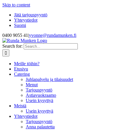
Skip to content
Jätä tarjouspyyntö
Yhteystiedot
Suomi
0400 9055 41
|
yvonne@rundamunken.fi
Search for:
Meille töihin?
Etusivu
Catering
Juhlapalvelu ja tilaisuudet
Menut
Tarjouspyyntö
Astiavuokraamo
Usein kysyttyä
Meistä
Usein kysyttyä
Yhteystiedot
Tarjouspyyntö
Anna palautetta