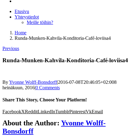
Etusivu
Yhteystiedot
Meille töihin?
Home
Runda-Munken-Kahvila-Konditoria-Café-loviisa4
Previous
Runda-Munken-Kahvila-Konditoria-Café-loviisa4
By
Yvonne Wolff-Bonsdorff
|
2016-07-08T20:46:05+02:00
8
heinäkuun, 2016
|
0 Comments
Share This Story, Choose Your Platform!
Facebook
X
Reddit
LinkedIn
Tumblr
Pinterest
Vk
Email
About the Author:
Yvonne Wolff-
Bonsdorff