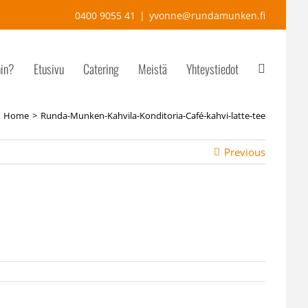
0400 9055 41
|
yvonne@rundamunken.fi
hin?
Etusivu
Catering
Meistä
Yhteystiedot
Home
Runda-Munken-Kahvila-Konditoria-Café-kahvi-latte-tee
Previous