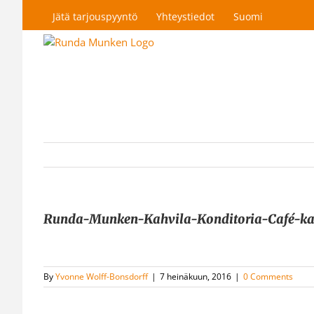
Skip
Jätä tarjouspyyntö
Yhteystiedot
Suomi
to
content
Runda-Munken-Kahvila-Konditoria-Café-kah
By
Yvonne Wolff-Bonsdorff
|
7 heinäkuun, 2016
|
0 Comments