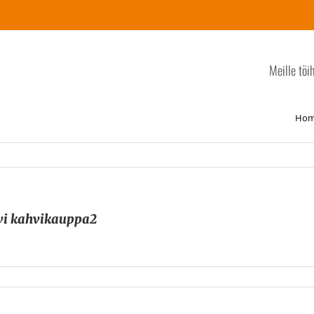
Meille töi
Ho
i kahvikauppa2