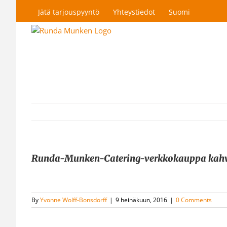
Skip
Jätä tarjouspyyntö
Yhteystiedot
Suomi
to
content
Runda-Munken-Catering-verkkokauppa kahv
By
Yvonne Wolff-Bonsdorff
|
9 heinäkuun, 2016
|
0 Comments