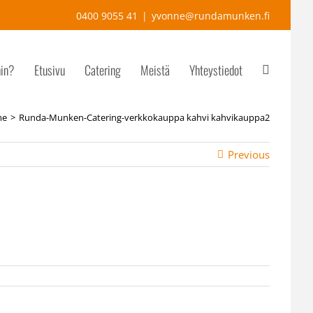
0400 9055 41
|
yvonne@rundamunken.fi
hin?
Etusivu
Catering
Meistä
Yhteystiedot
me
Runda-Munken-Catering-verkkokauppa kahvi kahvikauppa2
Previous