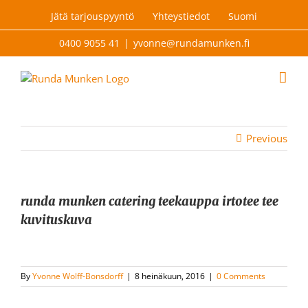
Skip
Jätä tarjouspyyntö
Yhteystiedot
Suomi
to
content
0400 9055 41
|
yvonne@rundamunken.fi
Previous
runda munken catering teekauppa irtotee tee
kuvituskuva
By
Yvonne Wolff-Bonsdorff
|
8 heinäkuun, 2016
|
0 Comments