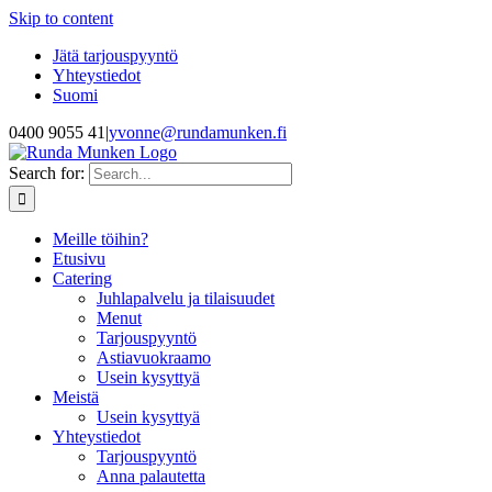
Skip to content
Jätä tarjouspyyntö
Yhteystiedot
Suomi
0400 9055 41
|
yvonne@rundamunken.fi
Search for:
Meille töihin?
Etusivu
Catering
Juhlapalvelu ja tilaisuudet
Menut
Tarjouspyyntö
Astiavuokraamo
Usein kysyttyä
Meistä
Usein kysyttyä
Yhteystiedot
Tarjouspyyntö
Anna palautetta