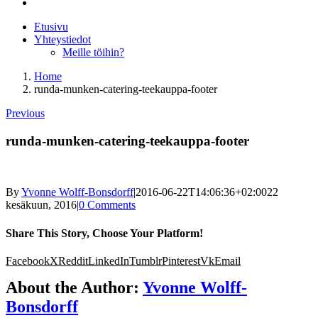
Etusivu
Yhteystiedot
Meille töihin?
Home
runda-munken-catering-teekauppa-footer
Previous
runda-munken-catering-teekauppa-footer
By
Yvonne Wolff-Bonsdorff
|
2016-06-22T14:06:36+02:00
22
kesäkuun, 2016
|
0 Comments
Share This Story, Choose Your Platform!
Facebook
X
Reddit
LinkedIn
Tumblr
Pinterest
Vk
Email
About the Author:
Yvonne Wolff-
Bonsdorff