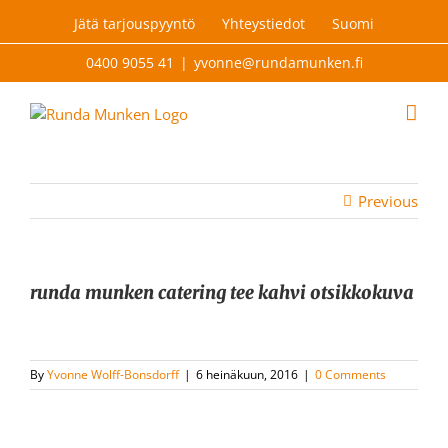
Skip
Jätä tarjouspyyntö
Yhteystiedot
Suomi
to
content
0400 9055 41
|
yvonne@rundamunken.fi
Previous
runda munken catering tee kahvi otsikkokuva
By
Yvonne Wolff-Bonsdorff
|
6 heinäkuun, 2016
|
0 Comments