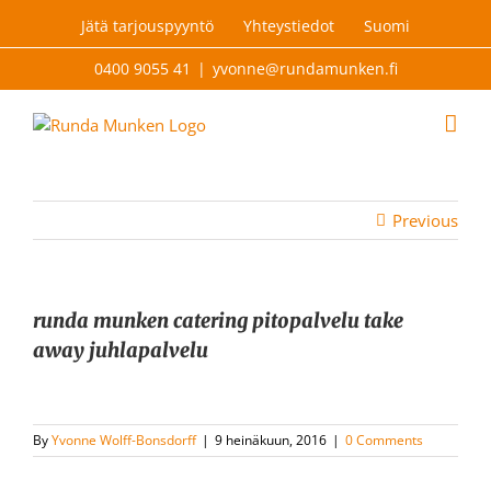
Skip
Jätä tarjouspyyntö
Yhteystiedot
Suomi
to
content
0400 9055 41
|
yvonne@rundamunken.fi
Previous
runda munken catering pitopalvelu take
away juhlapalvelu
By
Yvonne Wolff-Bonsdorff
|
9 heinäkuun, 2016
|
0 Comments