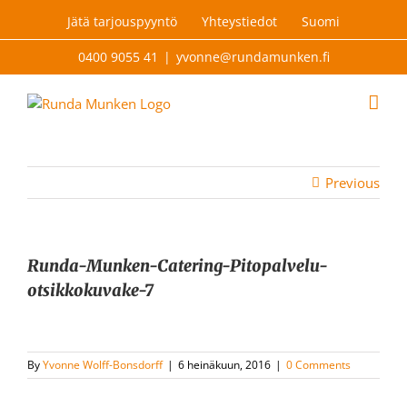
Skip
Jätä tarjouspyyntö
Yhteystiedot
Suomi
to
content
0400 9055 41
|
yvonne@rundamunken.fi
Previous
Runda-Munken-Catering-Pitopalvelu-
otsikkokuvake-7
By
Yvonne Wolff-Bonsdorff
|
6 heinäkuun, 2016
|
0 Comments