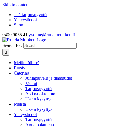
Skip to content
Jätä tarjouspyyntö
Yhteystiedot
Suomi
0400 9055 41
|
yvonne@rundamunken.fi
Search for:
Meille töihin?
Etusivu
Catering
Juhlapalvelu ja tilaisuudet
Menut
Tarjouspyyntö
Astiavuokraamo
Usein kysyttyä
Meistä
Usein kysyttyä
Yhteystiedot
Tarjouspyyntö
Anna palautetta