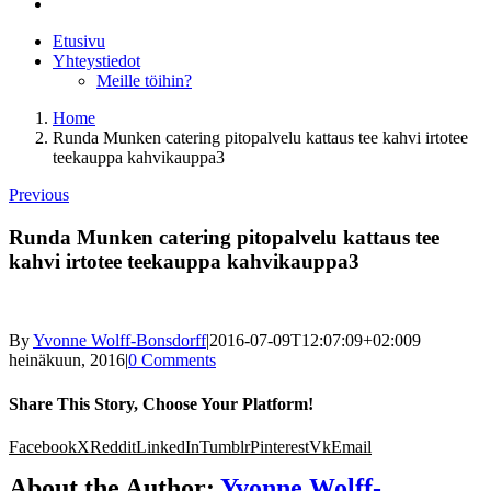
Etusivu
Yhteystiedot
Meille töihin?
Home
Runda Munken catering pitopalvelu kattaus tee kahvi irtotee
teekauppa kahvikauppa3
Previous
Runda Munken catering pitopalvelu kattaus tee
kahvi irtotee teekauppa kahvikauppa3
By
Yvonne Wolff-Bonsdorff
|
2016-07-09T12:07:09+02:00
9
heinäkuun, 2016
|
0 Comments
Share This Story, Choose Your Platform!
Facebook
X
Reddit
LinkedIn
Tumblr
Pinterest
Vk
Email
About the Author:
Yvonne Wolff-