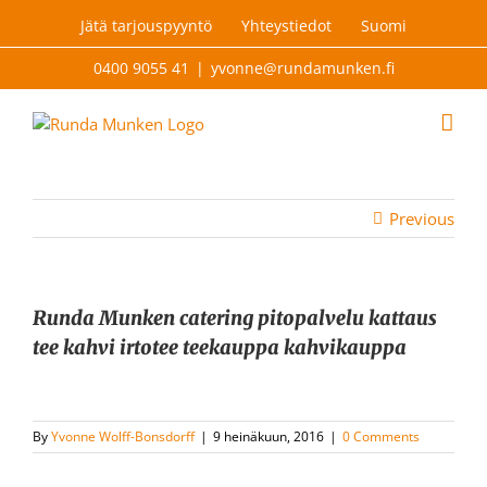
Skip
Jätä tarjouspyyntö
Yhteystiedot
Suomi
to
content
0400 9055 41
|
yvonne@rundamunken.fi
Previous
Runda Munken catering pitopalvelu kattaus
tee kahvi irtotee teekauppa kahvikauppa
By
Yvonne Wolff-Bonsdorff
|
9 heinäkuun, 2016
|
0 Comments