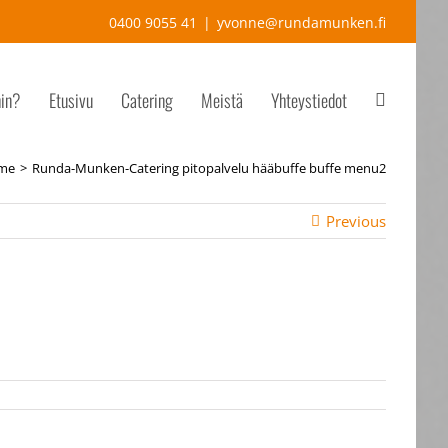
0400 9055 41
|
yvonne@rundamunken.fi
hin?
Etusivu
Catering
Meistä
Yhteystiedot
me
Runda-Munken-Catering pitopalvelu hääbuffe buffe menu2
Previous