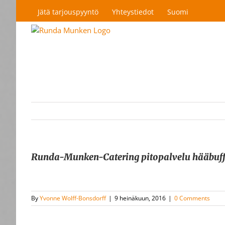
Skip
Jätä tarjouspyyntö
Yhteystiedot
Suomi
to
content
Runda-Munken-Catering pitopalvelu hääbuff
By
Yvonne Wolff-Bonsdorff
|
9 heinäkuun, 2016
|
0 Comments