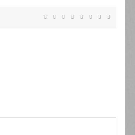
Facebook
X
Reddit
LinkedIn
Tumblr
Pinterest
Vk
Email