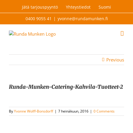
Skip
Jätä tarjouspyyntö
Yhteystiedot
Suomi
to
content
0400 9055 41
|
yvonne@rundamunken.fi
Previous
Runda-Munken-Catering-Kahvila-Tuotteet-2
By
Yvonne Wolff-Bonsdorff
|
7 heinäkuun, 2016
|
0 Comments