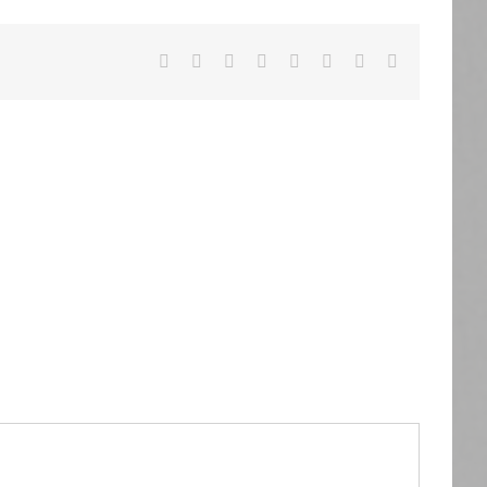
Facebook
X
Reddit
LinkedIn
Tumblr
Pinterest
Vk
Email