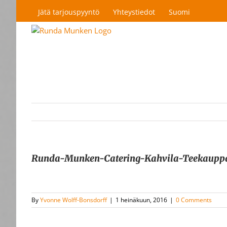
Skip
Jätä tarjouspyyntö
Yhteystiedot
Suomi
to
content
Runda-Munken-Catering-Kahvila-Teekaupp
By
Yvonne Wolff-Bonsdorff
|
1 heinäkuun, 2016
|
0 Comments