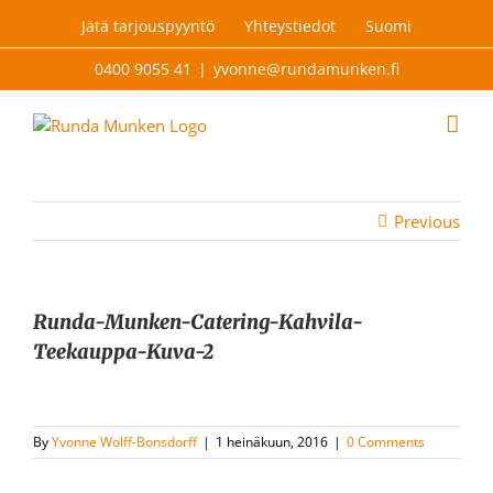
Skip
Jätä tarjouspyyntö
Yhteystiedot
Suomi
to
content
0400 9055 41
|
yvonne@rundamunken.fi
Previous
Runda-Munken-Catering-Kahvila-
Teekauppa-Kuva-2
By
Yvonne Wolff-Bonsdorff
|
1 heinäkuun, 2016
|
0 Comments