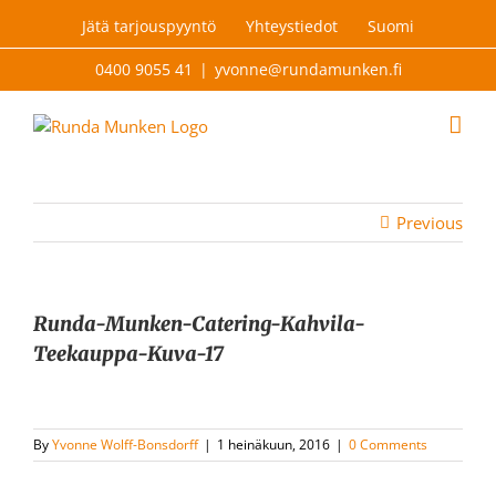
Skip
Jätä tarjouspyyntö
Yhteystiedot
Suomi
to
content
0400 9055 41
|
yvonne@rundamunken.fi
Previous
Runda-Munken-Catering-Kahvila-
Teekauppa-Kuva-17
By
Yvonne Wolff-Bonsdorff
|
1 heinäkuun, 2016
|
0 Comments