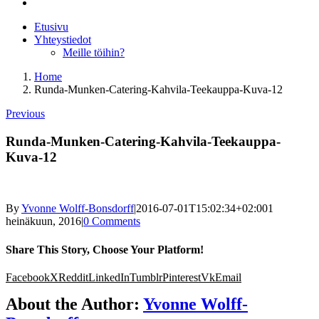
Etusivu
Yhteystiedot
Meille töihin?
Home
Runda-Munken-Catering-Kahvila-Teekauppa-Kuva-12
Previous
Runda-Munken-Catering-Kahvila-Teekauppa-
Kuva-12
By
Yvonne Wolff-Bonsdorff
|
2016-07-01T15:02:34+02:00
1
heinäkuun, 2016
|
0 Comments
Share This Story, Choose Your Platform!
Facebook
X
Reddit
LinkedIn
Tumblr
Pinterest
Vk
Email
About the Author:
Yvonne Wolff-