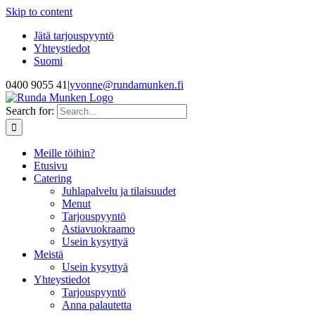
Skip to content
Jätä tarjouspyyntö
Yhteystiedot
Suomi
0400 9055 41
|
yvonne@rundamunken.fi
Search for:
Meille töihin?
Etusivu
Catering
Juhlapalvelu ja tilaisuudet
Menut
Tarjouspyyntö
Astiavuokraamo
Usein kysyttyä
Meistä
Usein kysyttyä
Yhteystiedot
Tarjouspyyntö
Anna palautetta