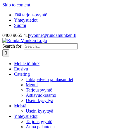
Skip to content
Jätä tarjouspyyntö
Yhteystiedot
Suomi
0400 9055 41
|
yvonne@rundamunken.fi
Search for:
Meille töihin?
Etusivu
Catering
Juhlapalvelu ja tilaisuudet
Menut
Tarjouspyyntö
Astiavuokraamo
Usein kysyttyä
Meistä
Usein kysyttyä
Yhteystiedot
Tarjouspyyntö
Anna palautetta