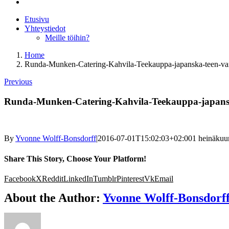
Etusivu
Yhteystiedot
Meille töihin?
Home
Runda-Munken-Catering-Kahvila-Teekauppa-japanska-teen-va
Previous
Runda-Munken-Catering-Kahvila-Teekauppa-japansk
By
Yvonne Wolff-Bonsdorff
|
2016-07-01T15:02:03+02:00
1 heinäkuu
Share This Story, Choose Your Platform!
Facebook
X
Reddit
LinkedIn
Tumblr
Pinterest
Vk
Email
About the Author:
Yvonne Wolff-Bonsdorf