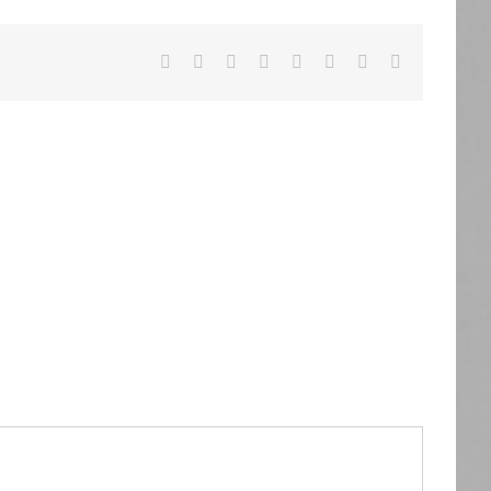
Facebook
X
Reddit
LinkedIn
Tumblr
Pinterest
Vk
Email