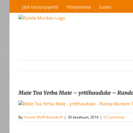
Skip
Jätä tarjouspyyntö
Yhteystiedot
Suomi
to
content
Mate Tea Yerba Mate – yrttihauduke – Run
By
Yvonne Wolff-Bonsdorff
|
30 kesäkuun, 2016
|
0 Comments