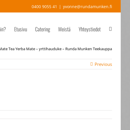
0400 9055 41
|
yvonne@rundamunken.fi
hin?
Etusivu
Catering
Meistä
Yhteystiedot
Mate Tea Yerba Mate – yrttihauduke – Runda Munken Teekauppa
Previous