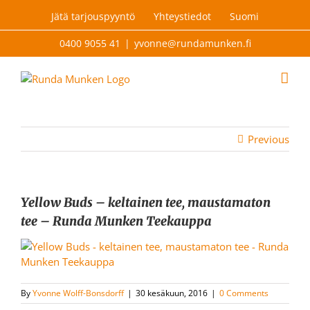
Skip
Jätä tarjouspyyntö
Yhteystiedot
Suomi
to
content
0400 9055 41
|
yvonne@rundamunken.fi
Previous
Yellow Buds – keltainen tee, maustamaton
tee – Runda Munken Teekauppa
By
Yvonne Wolff-Bonsdorff
|
30 kesäkuun, 2016
|
0 Comments