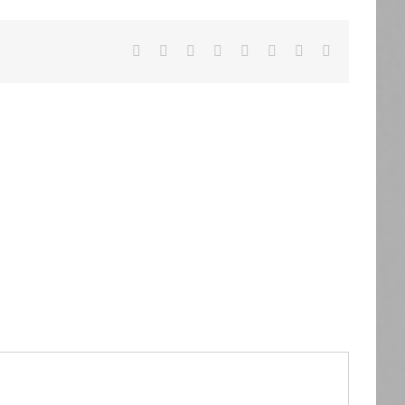
Facebook
X
Reddit
LinkedIn
Tumblr
Pinterest
Vk
Email