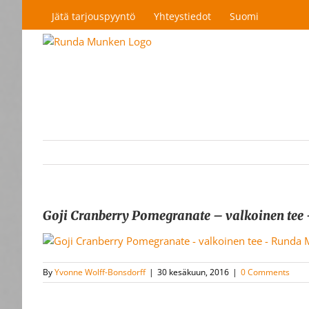
Skip
Jätä tarjouspyyntö
Yhteystiedot
Suomi
to
content
Goji Cranberry Pomegranate – valkoinen te
By
Yvonne Wolff-Bonsdorff
|
30 kesäkuun, 2016
|
0 Comments