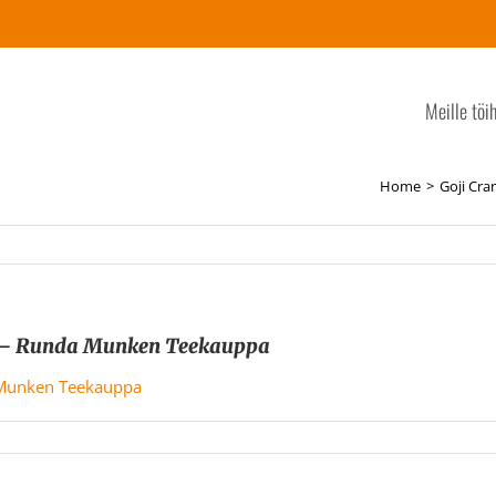
Meille töi
Home
Goji Cr
e – Runda Munken Teekauppa