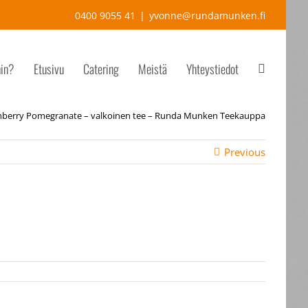
0400 9055 41
|
yvonne@rundamunken.fi
hin?
Etusivu
Catering
Meistä
Yhteystiedot
anberry Pomegranate – valkoinen tee – Runda Munken Teekauppa
Previous