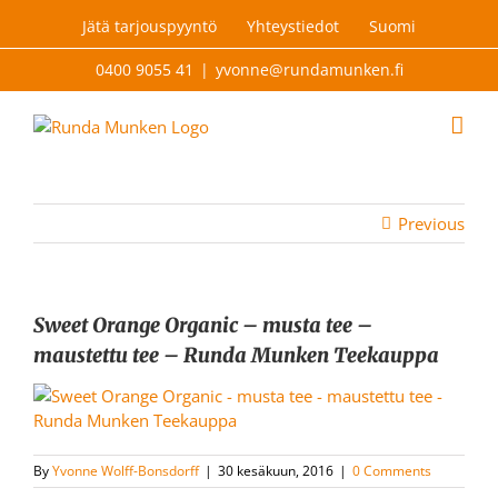
Skip
Jätä tarjouspyyntö
Yhteystiedot
Suomi
to
content
0400 9055 41
|
yvonne@rundamunken.fi
Previous
Sweet Orange Organic – musta tee –
maustettu tee – Runda Munken Teekauppa
By
Yvonne Wolff-Bonsdorff
|
30 kesäkuun, 2016
|
0 Comments