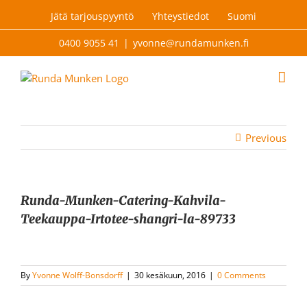
Skip
Jätä tarjouspyyntö
Yhteystiedot
Suomi
to
content
0400 9055 41
|
yvonne@rundamunken.fi
Previous
Runda-Munken-Catering-Kahvila-
Teekauppa-Irtotee-shangri-la-89733
By
Yvonne Wolff-Bonsdorff
|
30 kesäkuun, 2016
|
0 Comments