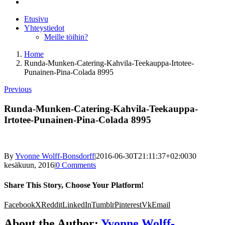
Etusivu
Yhteystiedot
Meille töihin?
Home
Runda-Munken-Catering-Kahvila-Teekauppa-Irtotee-
Punainen-Pina-Colada 8995
Previous
Runda-Munken-Catering-Kahvila-Teekauppa-
Irtotee-Punainen-Pina-Colada 8995
By
Yvonne Wolff-Bonsdorff
|
2016-06-30T21:11:37+02:00
30
kesäkuun, 2016
|
0 Comments
Share This Story, Choose Your Platform!
Facebook
X
Reddit
LinkedIn
Tumblr
Pinterest
Vk
Email
About the Author:
Yvonne Wolff-