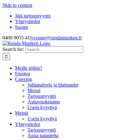
Skip to content
Jätä tarjouspyyntö
Yhteystiedot
Suomi
0400 9055 41
|
yvonne@rundamunken.fi
Search for:
Meille töihin?
Etusivu
Catering
Juhlapalvelu ja tilaisuudet
Menut
Tarjouspyyntö
Astiavuokraamo
Usein kysyttyä
Meistä
Usein kysyttyä
Yhteystiedot
Tarjouspyyntö
Anna palautetta