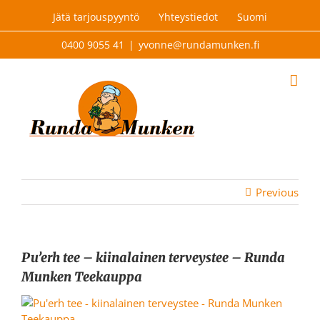
Skip
Jätä tarjouspyyntö
Yhteystiedot
Suomi
to
content
0400 9055 41
|
yvonne@rundamunken.fi
Previous
Pu’erh tee – kiinalainen terveystee – Runda
Munken Teekauppa