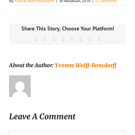
By
Yvonne Wolff-Bonsdorff
|
30 kesäkuun, 2016
|
0 Comments
Share This Story, Choose Your Platform!
Facebook
X
Reddit
LinkedIn
Tumblr
Pinterest
Vk
Email
About the Author:
Yvonne Wolff-Bonsdorff
Leave A Comment
Comment