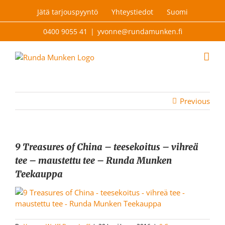
Skip
Jätä tarjouspyyntö
Yhteystiedot
Suomi
to
content
0400 9055 41
|
yvonne@rundamunken.fi
Previous
9 Treasures of China – teesekoitus – vihreä
tee – maustettu tee – Runda Munken
Teekauppa