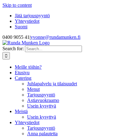
Skip to content
Jätä tarjouspyyntö
Yhteystiedot
Suomi
0400 9055 41
|
yvonne@rundamunken.fi
Search for:
Meille töihin?
Etusivu
Catering
Juhlapalvelu ja tilaisuudet
Menut
Tarjouspyyntö
Astiavuokraamo
Usein kysyttyä
Meistä
Usein kysyttyä
Yhteystiedot
Tarjouspyyntö
Anna palautetta