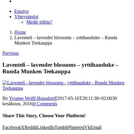
Etusivu
Yhteystiedot
Meille töihin?
Home
Laventeli – lavender blossoms – yrttihauduke – Runda
Munken Teekauppa
Previous
Laventeli – lavender blossoms – yrttihauduke –
Runda Munken Teekauppa
By
Yvonne Wolff-Bonsdorff
|
2017-05-16T20:11:38+02:00
30
kesäkuun, 2016
|
0 Comments
Share This Story, Choose Your Platform!
Facebook
X
Reddit
LinkedIn
Tumblr
Pinterest
Vk
Email