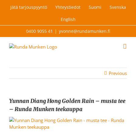
Skip
Jätä tarjouspyyntö
Yhteystiedot
Suomi
Svenska
to
content
English
0400 9055 41
|
yvonne@rundamunken.fi
Previous
Yunnan Diang Hong Golden Rain – musta tee
– Runda Munken teekauppa