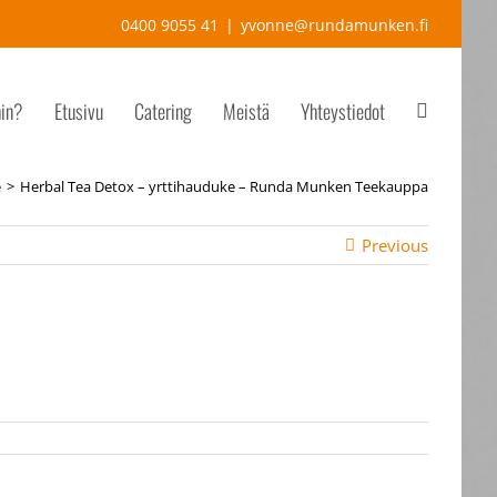
0400 9055 41
|
yvonne@rundamunken.fi
hin?
Etusivu
Catering
Meistä
Yhteystiedot
e
Herbal Tea Detox – yrttihauduke – Runda Munken Teekauppa
Previous