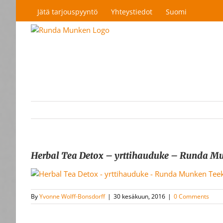
Skip
Jätä tarjouspyyntö
Yhteystiedot
Suomi
to
content
Herbal Tea Detox – yrttihauduke – Runda 
By
Yvonne Wolff-Bonsdorff
|
30 kesäkuun, 2016
|
0 Comments