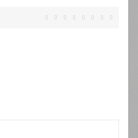
Facebook
X
Reddit
LinkedIn
Tumblr
Pinterest
Vk
Email