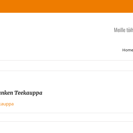
Meille töi
Hom
Munken Teekauppa