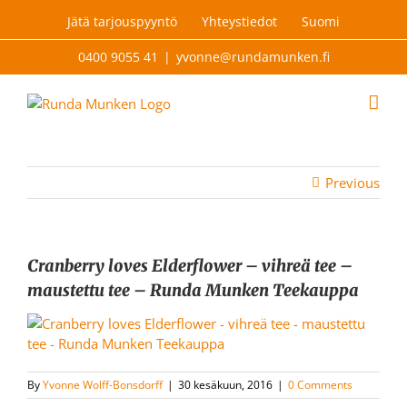
Skip
Jätä tarjouspyyntö
Yhteystiedot
Suomi
to
content
0400 9055 41
|
yvonne@rundamunken.fi
Previous
Cranberry loves Elderflower – vihreä tee –
maustettu tee – Runda Munken Teekauppa
By
Yvonne Wolff-Bonsdorff
|
30 kesäkuun, 2016
|
0 Comments