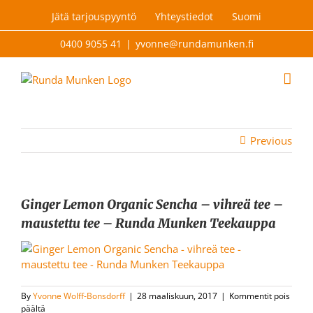
Skip
Jätä tarjouspyyntö
Yhteystiedot
Suomi
to
content
0400 9055 41
|
yvonne@rundamunken.fi
Previous
Ginger Lemon Organic Sencha – vihreä tee –
maustettu tee – Runda Munken Teekauppa
By
Yvonne Wolff-Bonsdorff
|
28 maaliskuun, 2017
|
Kommentit pois
artikkelissa
päältä