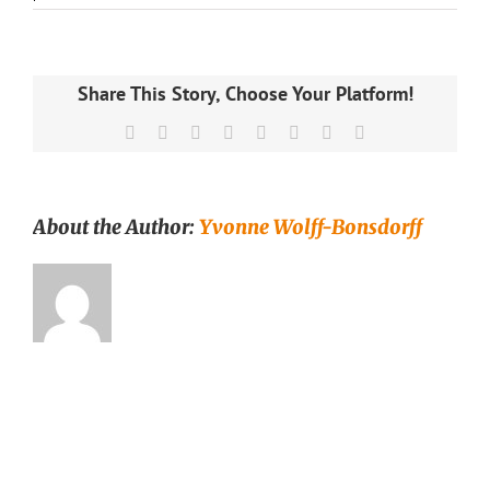
Ginger
Lemon
Organic
Sencha
–
Share This Story, Choose Your Platform!
vihreä
tee
Facebook
X
Reddit
LinkedIn
Tumblr
Pinterest
Vk
Email
–
maustettu
tee
–
About the Author:
Yvonne Wolff-Bonsdorff
Runda
Munken
Teekauppa